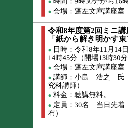
時間：9時30分から16時
●
会場：蓬左文庫講座室
●
令和8年度第2回ミニ講
「紙から解き明かす東
日時：令和8年11月14
●
14時45分（開場13時30
会場：蓬左文庫講座室
●
講師：小島 浩之 氏
●
究科講師）
料金：聴講無料。
●
定員：30名 当日先着
●
布）
本