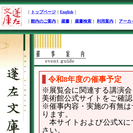
ペ
｜
トップページ
｜
English
｜
ー
ジ
｜
館内のご案内
｜
蔵書
｜
蔵書検索
｜
利用案内
｜
アーカ
先
頭
本
文
開
始
令和8年度の催事予定
※展覧会に関連する講演会
美術館公式サイトをご確認
※催事内容・実施の有無は
ります。
本サイトおよび公式Xに
さい。