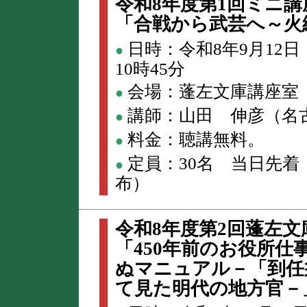
令和8年度第1回ミニ講
「合戦から武芸へ～火
日時：令和8年9月12日
●
10時45分
会場：蓬左文庫講座室
●
講師：山田 伸彦（名
●
料金：聴講無料。
●
定員：30名 当日先着
●
布）
令和8年度第2回蓬左文
「450年前のお役所
ぬマニュアル－「到任
て見た明代の地方官－