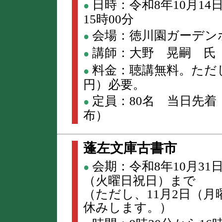
日時：令和8年10月14
●
15時00分
会場：徳川園ガーデン
●
講師：大野 晃嗣 氏
●
料金：聴講無料。ただし
●
円）必要。
定員：80名 当日先着
●
布）
蓬左文庫古書市
会期：令和8年10月31
●
（火曜日祝日）まで
（ただし、11月2日（
休みします。）