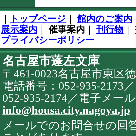
文
終
フ
了
ッ
｜
トップページ
｜
館内のご案内
タ
開
展示案内
｜
催事案内
｜
刊行物
｜
始
プライバシーポリシー
｜
名古屋市蓬左文庫
こ
の
〒461-0023名古屋市東区
サ
イ
ト
電話番号：052-935-21
に
関
052-935-2174／電子メ
す
る
info@housa.city.nagoya.jp
お
問
合
メールでのお問合せの回
せ