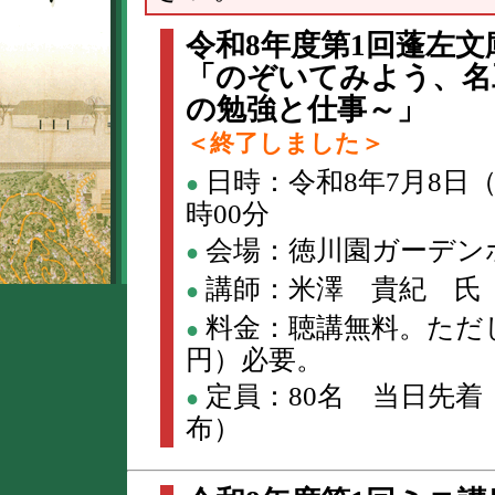
令和8年度第1回蓬左文
「のぞいてみよう、名
の勉強と仕事～」
＜終了しました＞
日時：令和8年7月8日（
●
時00分
会場：徳川園ガーデン
●
講師：米澤 貴紀 氏
●
料金：聴講無料。ただし
●
円）必要。
定員：80名 当日先着
●
布）