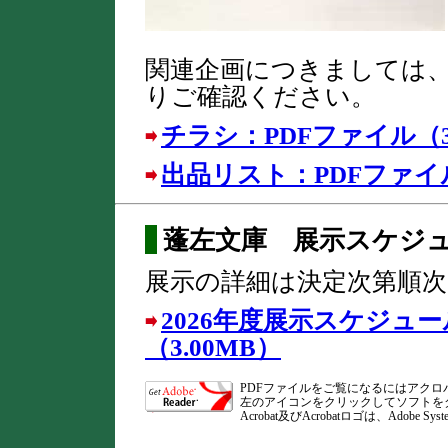
関連企画につきましては
りご確認ください。
チラシ：PDFファイル（3
出品リスト：PDFファイル
蓬左文庫 展示スケジ
展示の詳細は決定次第順
2026年度展示スケジュー
（3.00MB）
本
PDFファイルをご覧になるにはアク
左のアイコンをクリックしてソフトを
文
Acrobat及びAcrobatロゴは、Adobe 
終
了