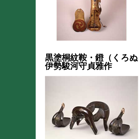
黒塗桐紋鞍・鐙（くろ
伊勢駿河守貞雅作