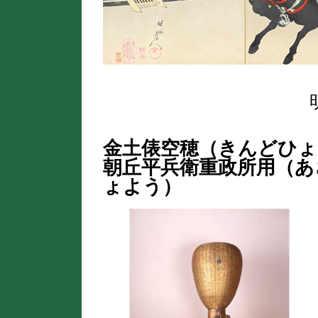
金土俵空穂（きんどひ
朝丘平兵衛重政所用（
ょよう）