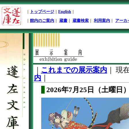
ペ
｜
トップページ
｜
English
｜
ー
ジ
｜
館内のご案内
｜
蔵書
｜
蔵書検索
｜
利用案内
｜
アーカ
先
頭
本
文
開
始
｜
これまでの展示案内
｜
現
内
｜
2026年7月25日（土曜