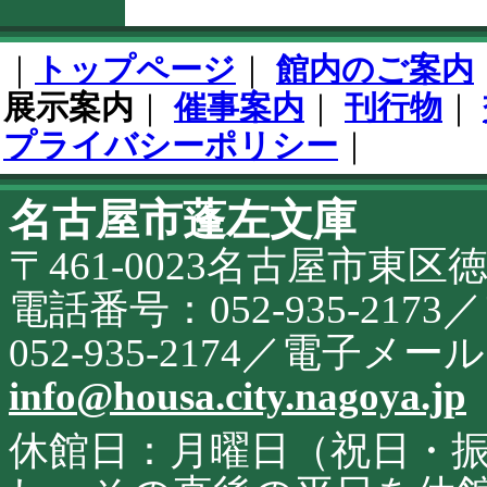
フ
ッ
｜
トップページ
｜
館内のご案内
タ
開
展示案内
｜
催事案内
｜
刊行物
｜
始
プライバシーポリシー
｜
名古屋市蓬左文庫
こ
の
〒461-0023名古屋市東区
サ
イ
ト
電話番号：052-935-21
に
関
052-935-2174／電子メ
す
る
info@housa.city.nagoya.jp
お
問
合
休館日：月曜日（祝日・
せ