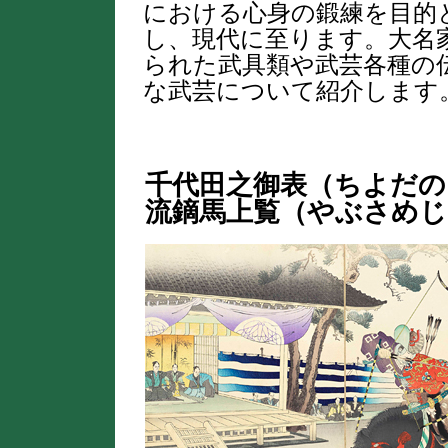
における心身の鍛練を目的
し、現代に至ります。大名
られた武具類や武芸各種の
な武芸について紹介します
千代田之御表（ちよだの
流鏑馬上覧（やぶさめじ