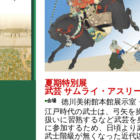
夏期特別展
武芸 サムライ・アスリ
会場
徳川美術館本館展示室
■
江戸時代の武士は、弓矢を
扱いに習熟するなど武芸を
に参加するため、日頃より
武士階級が無くなった近代