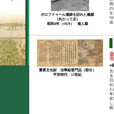
得
の
を
ボロブドゥール遺跡を訪れた義親
5
（向かって左）
辿
昭和4年（1929） 個人蔵
■
重要文化財 法華経普門品（部分）
古
平安時代 12世紀
る
日
伝
た
年
近
し
紙