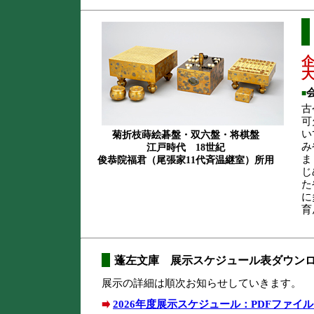
■
古
可
い
菊折枝蒔絵碁盤・双六盤・将棋盤
み
江戸時代 18世紀
ま
俊恭院福君（尾張家11代斉温継室）所用
じ
た
に
育
蓬左文庫 展示スケジュール表ダウン
展示の詳細は順次お知らせしていきます。
2026年度展示スケジュール：PDFファイル（