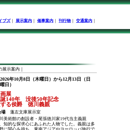
イブズ
｜
展示案内
｜
催事案内
｜
刊行物
｜
交通案内
｜
の展示案内｜
2026年10月8日（木曜日）から12月13日（日
曜日）
企画展
誕140年 没後50年記念
旅する侯爵 徳川義親
会場
蓬左文庫展示室
川美術館の創設者・尾張徳川家19代当主義親
、知的な探求心にあふれた人物でした。義親は多
野に関心を持ち、東南アジアやヨーロッパ旅行で