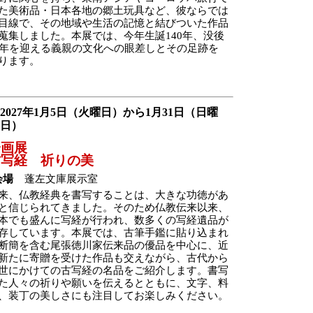
た美術品・日本各地の郷土玩具など、彼ならでは
目線で、その地域や生活の記憶と結びついた作品
蒐集しました。本展では、今年生誕140年、没後
0年を迎える義親の文化への眼差しとその足跡を
ります。
2027年1月5日（火曜日）から1月31日（日曜
日）
企画展
古写経 祈りの美
会場
蓬左文庫展示室
来、仏教経典を書写することは、大きな功徳があ
と信じられてきました。そのため仏教伝来以来、
本でも盛んに写経が行われ、数多くの写経遺品が
存しています。本展では、古筆手鑑に貼り込まれ
断簡を含む尾張徳川家伝来品の優品を中心に、近
新たに寄贈を受けた作品も交えながら、古代から
世にかけての古写経の名品をご紹介します。書写
た人々の祈りや願いを伝えるとともに、文字、料
、装丁の美しさにも注目してお楽しみください。