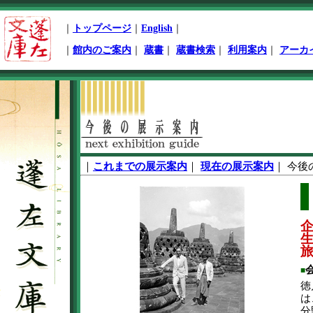
ペ
｜
トップページ
｜
English
｜
ー
ジ
｜
館内のご案内
｜
蔵書
｜
蔵書検索
｜
利用案内
｜
アーカ
先
頭
本
文
開
始
｜
これまでの展示案内
｜
現在の展示案内
｜
今後
生
■
徳
は
分