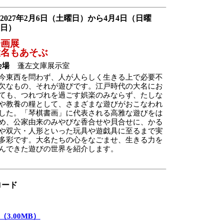
2027年2月6日（土曜日）から4月4日（日曜
日）
企画展
大名もあそぶ
会場
蓬左文庫展示室
今東西を問わず、人が人らしく生きる上で必要不
欠なもの、それが遊びです。江戸時代の大名にお
ても、つれづれを過ごす娯楽のみならず、たしな
や教養の糧として、さまざまな遊びがおこなわれ
した。「琴棋書画」に代表される高雅な遊びをは
め、公家由来のみやびな香合せや貝合せに、かる
や双六・人形といった玩具や遊戯具に至るまで実
多彩です。大名たちの心をなごませ、生きる力を
んできた遊びの世界を紹介します。
ロード
3.00MB）