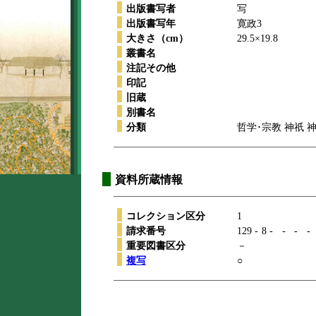
出版書写者
写
出版書写年
寛政3
大きさ（cm）
29.5×19.8
叢書名
注記その他
印記
旧蔵
別書名
分類
哲学･宗教 神祇 
資料所蔵情報
コレクション区分
1
請求番号
129
-
8
-
-
-
-
重要図書区分
－
複写
○
本