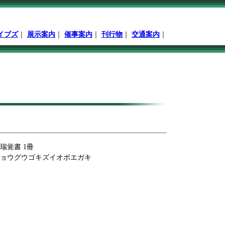
イブズ
｜
展示案内
｜
催事案内
｜
刊行物
｜
交通案内
｜
瑞覚書 1冊
ョウグウゴキズイオボエガキ