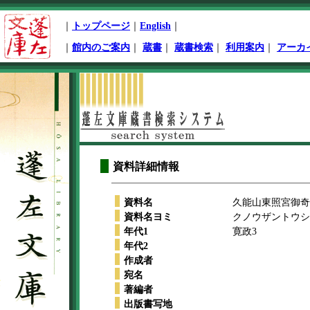
ペ
｜
トップページ
｜
English
｜
ー
ジ
｜
館内のご案内
｜
蔵書
｜
蔵書検索
｜
利用案内
｜
アーカ
先
頭
本
文
開
始
資料詳細情報
資料名
久能山東照宮御奇
資料名ヨミ
クノウザントウシ
年代1
寛政3
年代2
作成者
宛名
著編者
出版書写地