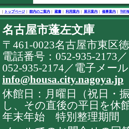
文
フ
終
ッ
｜
トップページ
｜
館内のご案内
｜
蔵書
｜
利用案内
｜
展示案内
｜
催事案内
｜
刊行
了
タ
開
名古屋市蓬左文庫
こ
始
の
サ
〒461-0023名古屋市東区
イ
ト
に
電話番号：052-935-21
関
す
052-935-2174／電子メ
る
お
info@housa.city.nagoya.jp
問
合
せ
休館日：月曜日（祝日・
し、その直後の平日を休
年末年始 特別整理期間