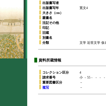
出版書写者
出版書写年
寛文4
大きさ（cm）
叢書名
注記その他
印記
旧蔵
別書名
分類
文学 近世文学 仮
資料所蔵情報
コレクション区分
4
請求番号
小
-
55
-
-
-
-
重要図書区分
－
複写
－
本