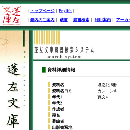
ペ
｜
トップページ
｜
English
｜
ー
ジ
｜
館内のご案内
｜
蔵書
｜
蔵書検索
｜
利用案内
｜
アーカ
先
頭
本
文
開
始
資料詳細情報
資料名
堪忍記 8冊
資料名ヨミ
カンニンキ
年代1
寛文4
年代2
作成者
宛名
著編者
出版書写地