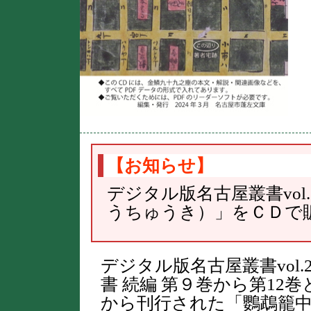
【お知らせ】
デジタル版名古屋叢書vol
うちゅうき）」をＣＤで
デジタル版名古屋叢書vol.
書 続編 第９巻から第12
から刊行された「鸚鵡籠