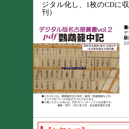
ジタル化し、1枚のCDに収
刊）
書
デ
販
2,