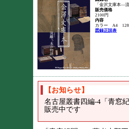
「金沢文庫本―
販売価格
2100円
内容
カラー A4 12
図録正誤表
【お知らせ】
名古屋叢書四編-4「青窓
販売中です