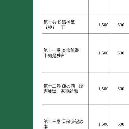
第十巻 松濤棹筆
1,500
600
（抄） 下
第十一巻 楽壽筆叢
1,500
600
十如是独言
第十二巻 葎の滴 諸
1,500
600
家雑談 家事雑識
第十三巻 天保会記鈔
1,500
600
本