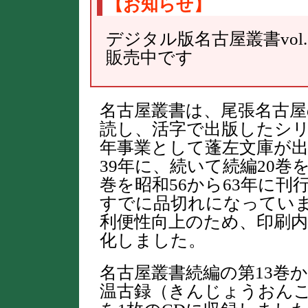
【お知らせ】
デジタル版名古屋叢書vol
販売中です
名古屋叢書は、尾張名古屋
読し、活字で出版したシリ
年事業として蓬左文庫が出
39年に、続いて続編20巻を
巻を昭和56から63年に
すでに品切れになってい
利便性向上のため、印刷内容
化しました。
名古屋叢書続編の第13巻
温古録（きんじょうおんころ