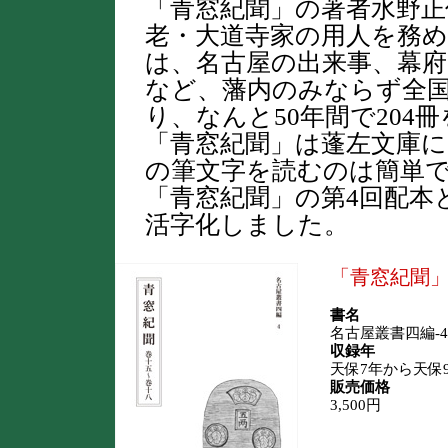
「青窓紀聞」の著者水野正信
老・大道寺家の用人を務
は、名古屋の出来事、幕府
など、藩内のみならず全
り、なんと50年間で204
「青窓紀聞」は蓬󠄀左文
の筆文字を読むのは簡単
「青窓紀聞」の第4回配本
活字化しました。
「青窓紀聞
書名
名古屋叢書四編-4
収録年
天保7年から天保9
販売価格
3,500円