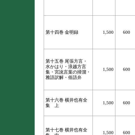
第十四巻 金明録
1,500
600
第十五巻 尾張方言・
水かはり・浪越方言
1,500
600
集・宮訛言葉の掃溜・
雅語訳解・俗語弁
第十六巻 横井也有全
1,500
600
集 上
第十七巻 横井也有全
1,500
600