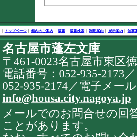
本
文
終
フ
了
ッ
｜
トップページ
｜
館内のご案内
｜
蔵書
｜
蔵書検索
｜
利用案内
｜
展示案内
｜
催事
タ
開
名古屋市蓬左文庫
始
こ
の
〒461-0023名古屋市東区
サ
イ
ト
電話番号：052-935-21
に
関
052-935-2174／電子メ
す
る
info@housa.city.nagoya.jp
お
問
合
メールでのお問合せの回
せ
ことがあります。