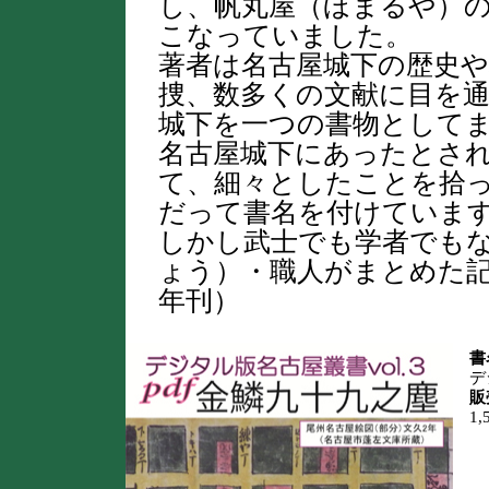
し、帆丸屋（ほまるや）
こなっていました。
著者は名古屋城下の歴史
捜、数多くの文献に目を
城下を一つの書物として
名古屋城下にあったとされ
て、細々としたことを拾
だって書名を付けていま
しかし武士でも学者でも
ょう）・職人がまとめた記
年刊）
書
デ
販
1,