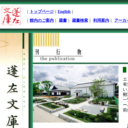
ペ
｜
トップページ
｜
English
｜
ー
ジ
｜
館内のご案内
｜
蔵書
｜
蔵書検索
｜
利用案内
｜
アーカ
先
頭
本
文
開
始
エ
有
い
郵
一
ー
前