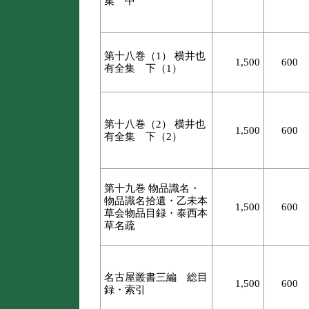
集 中
第十八巻（1） 横井也
1,500
600
有全集 下（1）
第十八巻（2） 横井也
1,500
600
有全集 下（2）
第十九巻 物品識名・
物品識名拾遺・乙未本
1,500
600
草会物品目録・泰西本
草名疏
名古屋叢書三編 総目
1,500
600
録・索引