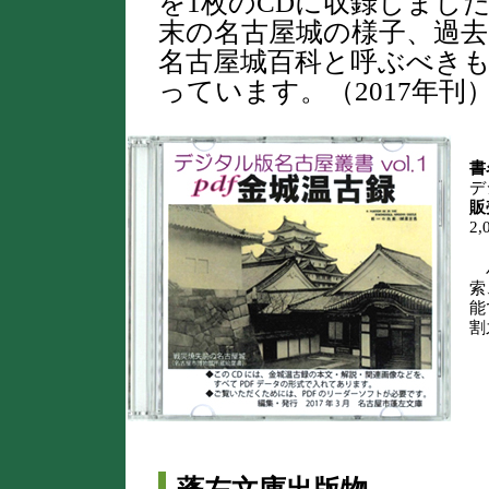
を1枚のCDに収録しまし
末の名古屋城の様子、過
名古屋城百科と呼ぶべき
っています。（2017年刊
書
デ
販
2,
パ
索
能
割