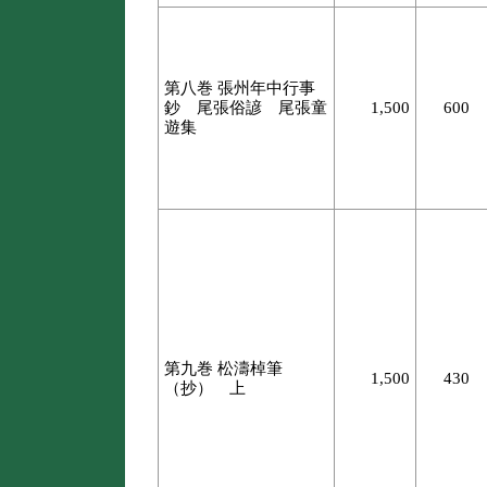
第八巻 張州年中行事
鈔 尾張俗諺 尾張童
1,500
600
遊集
第九巻 松濤棹筆
1,500
430
（抄） 上