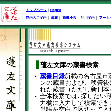
ペ
｜
トップページ
｜
English
｜
ー
ジ
｜
館内のご案内
｜
蔵書
｜
蔵書検索
｜
利用案内
｜
アーカ
先
頭
本
文
開
始
蓬左文庫の蔵書検索
蔵書目録
所載の名古屋市
ンの蔵書および、移管後
れた蔵書（ただし新刊本
全体検索では､探したい
力欄に入力して検索でき
単語を空白で区切って入