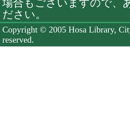
場合もございますので、
ださい。
Copyright © 2005 Hosa Library, Cit
reserved.
ペ
ー
ジ
終
了
ペ
ー
ジ
の
先
頭
へ
戻
る