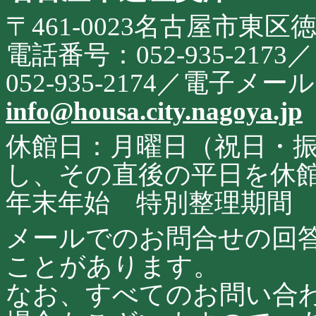
サ
〒461-0023名古屋市東区
イ
ト
に
電話番号：052-935-21
関
す
052-935-2174／電子メ
る
お
info@housa.city.nagoya.jp
問
合
せ
休館日：月曜日（祝日・
し、その直後の平日を休
年末年始 特別整理期間
メールでのお問合せの回
ことがあります。
なお、すべてのお問い合