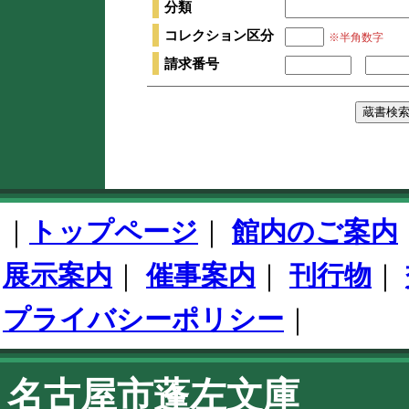
分類
コレクション区分
※半角数字
請求番号
本
文
終
フ
了
ッ
｜
トップページ
｜
館内のご案内
タ
開
始
展示案内
｜
催事案内
｜
刊行物
｜
プライバシーポリシー
｜
名古屋市蓬左文庫
こ
の