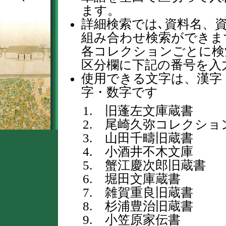
ます。
詳細検索では､資料名、
組み合わせ検索ができま
各コレクションごとに検
区分欄に下記の番号を入
使用できる文字は、漢字
字・数字です
1. 旧蓬左文庫蔵書
2. 尾崎久弥コレクショ
3. 山田千疇旧蔵書
4. 小酒井不木文庫
5. 蟹江慶次郎旧蔵書
6. 堀田文庫蔵書
7. 雑賀重良旧蔵書
8. 杉浦豊治旧蔵書
9. 小笠原家伝書