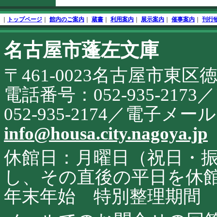
文
フ
終
ッ
｜
トップページ
｜
館内のご案内
｜
蔵書
｜
利用案内
｜
展示案内
｜
催事案内
｜
刊行
了
タ
開
名古屋市蓬左文庫
こ
始
の
サ
〒461-0023名古屋市東区
イ
ト
に
電話番号：052-935-21
関
す
052-935-2174／電子メ
る
お
info@housa.city.nagoya.jp
問
合
せ
休館日：月曜日（祝日・
し、その直後の平日を休
年末年始 特別整理期間