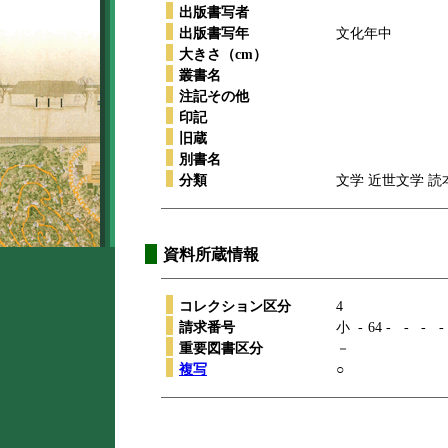
出版書写者
出版書写年
文化年中
大きさ（cm）
叢書名
注記その他
印記
旧蔵
別書名
分類
文学 近世文学 読
資料所蔵情報
コレクション区分
4
請求番号
小
-
64
-
-
-
-
重要図書区分
－
複写
○
本