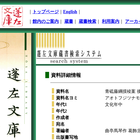
ペ
｜
トップページ
｜
English
｜
ー
ジ
｜
館内のご案内
｜
蔵書
｜
蔵書検索
｜
利用案内
｜
アーカ
先
頭
本
文
開
始
資料詳細情報
資料名
青砥藤綱摸稜案 後
資料名ヨミ
アオトフジツナモ
年代1
文化年中
年代2
作成者
宛名
著編者
曲亭馬琴作 葛飾
出版書写地