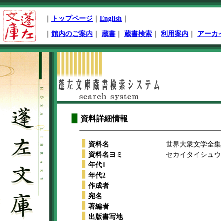
ペ
｜
トップページ
｜
English
｜
ー
ジ
｜
館内のご案内
｜
蔵書
｜
蔵書検索
｜
利用案内
｜
アーカ
先
頭
本
文
開
始
資料詳細情報
資料名
世界大衆文学全集
資料名ヨミ
セカイタイシュウ
年代1
年代2
作成者
宛名
著編者
出版書写地