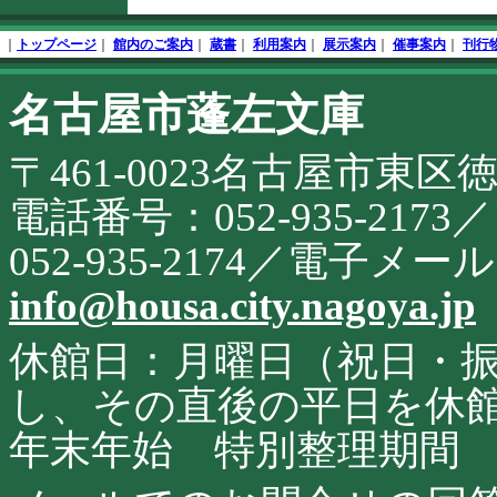
文
フ
終
ッ
｜
トップページ
｜
館内のご案内
｜
蔵書
｜
利用案内
｜
展示案内
｜
催事案内
｜
刊行
了
タ
開
名古屋市蓬左文庫
こ
始
の
サ
〒461-0023名古屋市東区
イ
ト
に
電話番号：052-935-21
関
す
052-935-2174／電子メ
る
お
info@housa.city.nagoya.jp
問
合
せ
休館日：月曜日（祝日・
し、その直後の平日を休
年末年始 特別整理期間