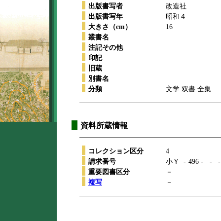
出版書写者
改造社
出版書写年
昭和４
大きさ（cm）
16
叢書名
注記その他
印記
旧蔵
別書名
分類
文学 双書 全集
資料所蔵情報
コレクション区分
4
請求番号
小Ｙ
-
496
-
-
-
重要図書区分
－
複写
－
本