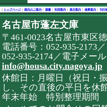
文
フ
終
ッ
｜
トップページ
｜
館内のご案内
｜
蔵書
｜
利用案内
｜
展示案内
｜
催事案内
｜
刊行
了
タ
開
名古屋市蓬左文庫
こ
始
の
サ
〒461-0023名古屋市東区
イ
ト
に
電話番号：052-935-21
関
す
052-935-2174／電子メ
る
お
info@housa.city.nagoya.jp
問
合
せ
休館日：月曜日（祝日・
し、その直後の平日を休
年末年始 特別整理期間