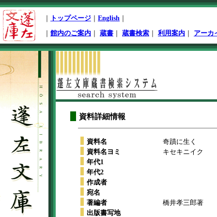
ペ
｜
トップページ
｜
English
｜
ー
ジ
｜
館内のご案内
｜
蔵書
｜
蔵書検索
｜
利用案内
｜
アーカ
先
頭
本
文
開
始
資料詳細情報
資料名
奇蹟に生く
資料名ヨミ
キセキニイク
年代1
年代2
作成者
宛名
著編者
橋井孝三郎著
出版書写地