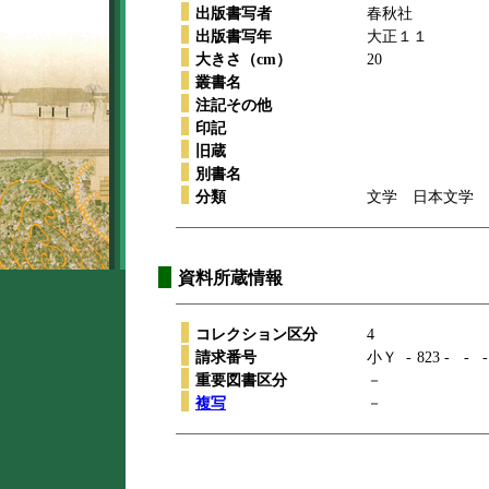
出版書写者
春秋社
出版書写年
大正１１
大きさ（cm）
20
叢書名
注記その他
印記
旧蔵
別書名
分類
文学 日本文学 
資料所蔵情報
コレクション区分
4
請求番号
小Ｙ
-
823
-
-
-
重要図書区分
－
複写
－
本