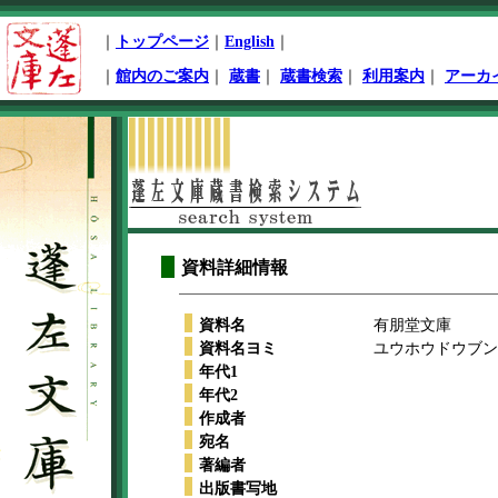
ペ
｜
トップページ
｜
English
｜
ー
ジ
｜
館内のご案内
｜
蔵書
｜
蔵書検索
｜
利用案内
｜
アーカ
先
頭
本
文
開
始
資料詳細情報
資料名
有朋堂文庫
資料名ヨミ
ユウホウドウブンコ
年代1
年代2
作成者
宛名
著編者
出版書写地