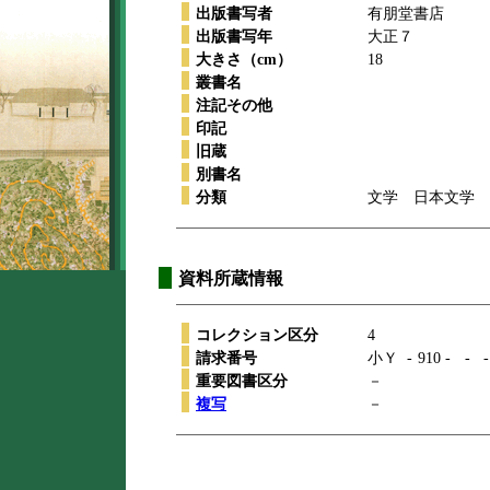
出版書写者
有朋堂書店
出版書写年
大正７
大きさ（cm）
18
叢書名
注記その他
印記
旧蔵
別書名
分類
文学 日本文学 
資料所蔵情報
コレクション区分
4
請求番号
小Ｙ
-
910
-
-
-
重要図書区分
－
複写
－
本