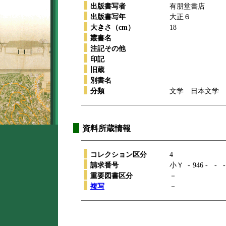
出版書写者
有朋堂書店
出版書写年
大正６
大きさ（cm）
18
叢書名
注記その他
印記
旧蔵
別書名
分類
文学 日本文学 
資料所蔵情報
コレクション区分
4
請求番号
小Ｙ
-
946
-
-
-
重要図書区分
－
複写
－
本