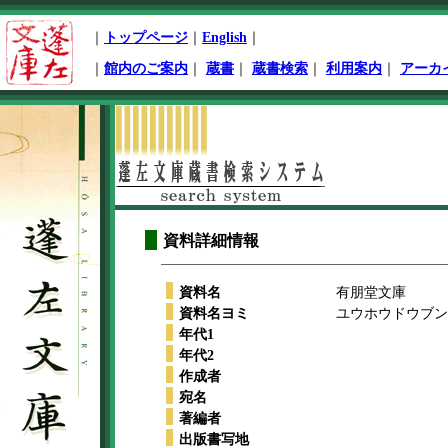
ペ
｜
トップページ
｜
English
｜
ー
ジ
｜
館内のご案内
｜
蔵書
｜
蔵書検索
｜
利用案内
｜
アーカ
先
頭
本
文
開
始
資料詳細情報
資料名
有朋堂文庫
資料名ヨミ
ユウホウドウブンコ
年代1
年代2
作成者
宛名
著編者
出版書写地