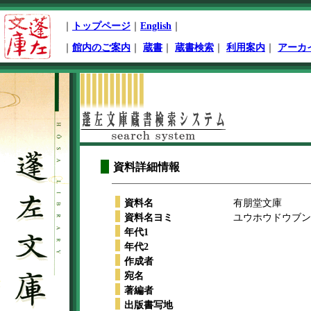
ペ
｜
トップページ
｜
English
｜
ー
ジ
｜
館内のご案内
｜
蔵書
｜
蔵書検索
｜
利用案内
｜
アーカ
先
頭
本
文
開
始
資料詳細情報
資料名
有朋堂文庫
資料名ヨミ
ユウホウドウブンコ
年代1
年代2
作成者
宛名
著編者
出版書写地