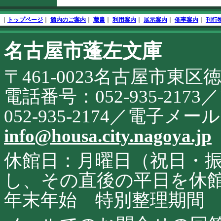
文
フ
終
ッ
｜
トップページ
｜
館内のご案内
｜
蔵書
｜
利用案内
｜
展示案内
｜
催事案内
｜
刊行
了
タ
開
名古屋市蓬左文庫
こ
始
の
サ
〒461-0023名古屋市東区
イ
ト
に
電話番号：052-935-21
関
す
052-935-2174／電子メ
る
お
info@housa.city.nagoya.jp
問
合
せ
休館日：月曜日（祝日・
し、その直後の平日を休
年末年始 特別整理期間