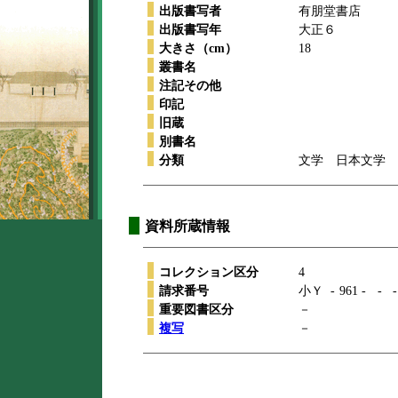
出版書写者
有朋堂書店
出版書写年
大正６
大きさ（cm）
18
叢書名
注記その他
印記
旧蔵
別書名
分類
文学 日本文学 
資料所蔵情報
コレクション区分
4
請求番号
小Ｙ
-
961
-
-
-
重要図書区分
－
複写
－
本