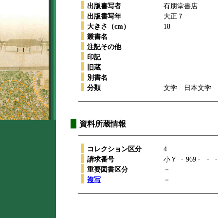
出版書写者
有朋堂書店
出版書写年
大正７
大きさ（cm）
18
叢書名
注記その他
印記
旧蔵
別書名
分類
文学 日本文学 
資料所蔵情報
コレクション区分
4
請求番号
小Ｙ
-
969
-
-
-
重要図書区分
－
複写
－
本