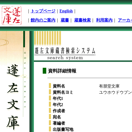
ペ
｜
トップページ
｜
English
｜
ー
ジ
｜
館内のご案内
｜
蔵書
｜
蔵書検索
｜
利用案内
｜
アーカ
先
頭
本
文
開
始
資料詳細情報
資料名
有朋堂文庫
資料名ヨミ
ユウホウドウブンコ
年代1
年代2
作成者
宛名
著編者
出版書写地