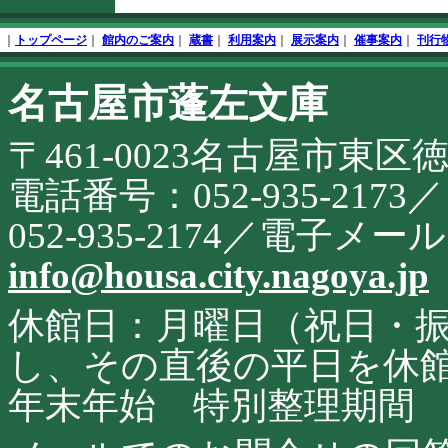
文
フ
終
ッ
｜
トップページ
｜
館内のご案内
｜
蔵書
｜
利用案内
｜
展示案内
｜
催事案内
｜
刊行
了
タ
開
名古屋市蓬左文庫
こ
始
の
サ
〒461-0023名古屋市東区
イ
ト
に
電話番号：052-935-21
関
す
052-935-2174／電子メ
る
お
info@housa.city.nagoya.jp
問
合
せ
休館日：月曜日（祝日・
し、その直後の平日を休
年末年始 特別整理期間