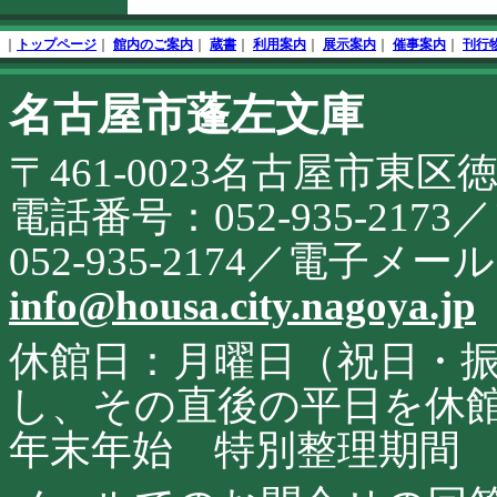
文
フ
終
ッ
｜
トップページ
｜
館内のご案内
｜
蔵書
｜
利用案内
｜
展示案内
｜
催事案内
｜
刊行
了
タ
開
名古屋市蓬左文庫
こ
始
の
サ
〒461-0023名古屋市東区
イ
ト
に
電話番号：052-935-21
関
す
052-935-2174／電子メ
る
お
info@housa.city.nagoya.jp
問
合
せ
休館日：月曜日（祝日・
し、その直後の平日を休
年末年始 特別整理期間