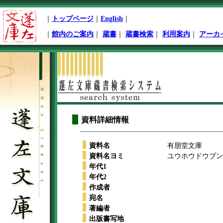
ペ
｜
トップページ
｜
English
｜
ー
ジ
｜
館内のご案内
｜
蔵書
｜
蔵書検索
｜
利用案内
｜
アーカ
先
頭
本
文
開
始
資料詳細情報
資料名
有朋堂文庫
資料名ヨミ
ユウホウドウブンコ
年代1
年代2
作成者
宛名
著編者
出版書写地