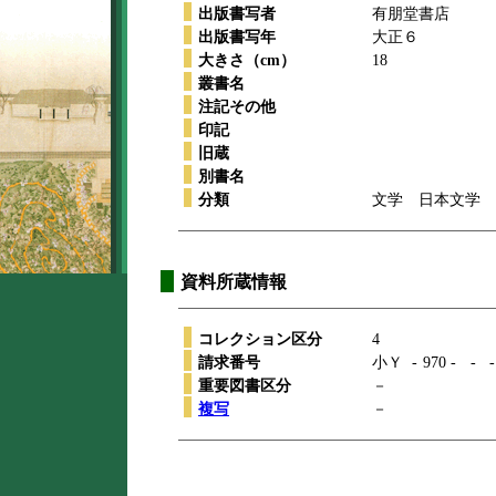
出版書写者
有朋堂書店
出版書写年
大正６
大きさ（cm）
18
叢書名
注記その他
印記
旧蔵
別書名
分類
文学 日本文学 
資料所蔵情報
コレクション区分
4
請求番号
小Ｙ
-
970
-
-
-
重要図書区分
－
複写
－
本