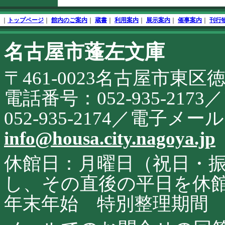
文
フ
終
ッ
｜
トップページ
｜
館内のご案内
｜
蔵書
｜
利用案内
｜
展示案内
｜
催事案内
｜
刊行
了
タ
開
名古屋市蓬左文庫
こ
始
の
サ
〒461-0023名古屋市東区
イ
ト
に
電話番号：052-935-21
関
す
052-935-2174／電子メ
る
お
info@housa.city.nagoya.jp
問
合
せ
休館日：月曜日（祝日・
し、その直後の平日を休
年末年始 特別整理期間