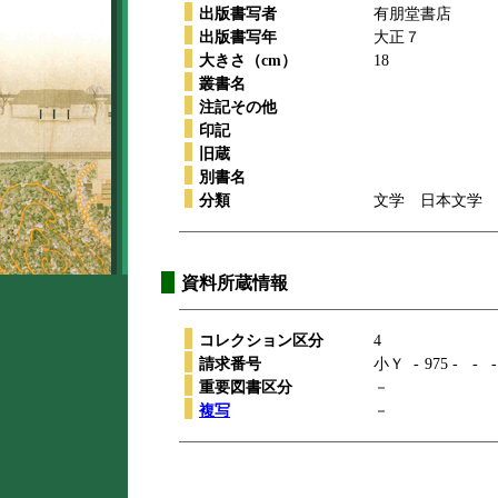
出版書写者
有朋堂書店
出版書写年
大正７
大きさ（cm）
18
叢書名
注記その他
印記
旧蔵
別書名
分類
文学 日本文学 
資料所蔵情報
コレクション区分
4
請求番号
小Ｙ
-
975
-
-
-
重要図書区分
－
複写
－
本