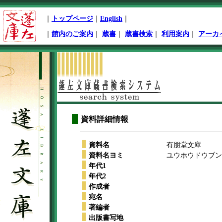
ペ
｜
トップページ
｜
English
｜
ー
ジ
｜
館内のご案内
｜
蔵書
｜
蔵書検索
｜
利用案内
｜
アーカ
先
頭
本
文
開
始
資料詳細情報
資料名
有朋堂文庫
資料名ヨミ
ユウホウドウブンコ
年代1
年代2
作成者
宛名
著編者
出版書写地