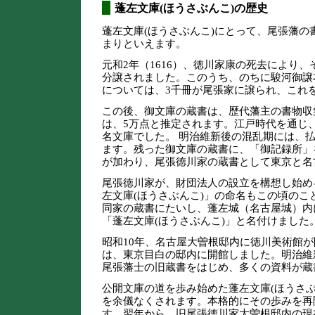
蓬左文庫(ほうさぶんこ)の歴史
蓬左文庫(ほうさぶんこ)にとって、尾張藩
まりといえます。
元和2年（1616）、徳川家康の死去により
分譲されました。このうち、のちに駿河御譲
については、3千冊が尾張家に譲られ、これ
この後、御文庫の蔵書は、歴代藩主の書物収
は、5万点と推定されます。江戸時代を通じ
名文庫でした。 明治維新後の混乱期には、
ます。残った御文庫の蔵書に、「御記録所」
が加わり、尾張徳川家の蔵書として東京と名
尾張徳川家が、財団法人の設立を構想し始め
左文庫(ほうさぶんこ)」の命名もこの頃のこ
同家の蔵書にたいし、蓬左城（名古屋城）内
「蓬左文庫(ほうさぶんこ)」と名付けました
昭和10年、名古屋大曽根邸内に徳川美術館が
は、東京目白の邸内に開館しました。明治維
尾張藩士の旧蔵書をはじめ、多くの資料が蔵
公開文庫の道を歩み始めた蓬左文庫(ほうさぶ
を余儀なくされます。本格的にその歩みを再
す。翌年から、旧尾張徳川家大曽根邸内の現