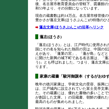
後、名古屋市教育委員会の管轄下、図書館の
和53年より、その分館になっています。
現在の蔵書数は約14万点。名古屋市移管後
豊かさが蓬左文庫(ほうさぶんこ)の特徴のひ
蓬左文庫(ほうさぶんこ)の沿革へリンク
蓬左(ほうさ)
「蓬左(ほうさ)」とは、江戸時代に使用さ
国にその名を知られた熱田の宮は、中国の伝
えがあり、「蓬莱の宮」、「蓬が島」などと
に開けた新興の城下町である名古屋は、「蓬左
う)」とも呼ばれました。つまり、蓬左文庫(
ります。
家康の蔵書「駿河御譲本（するがおゆ
晩年の徳川家康は、学術文化の受容、振興に
は、江戸城内に設立されていた富士見亭文庫
た。その蔵書には、優れた書物の多いことで
が創設した文庫。）の旧蔵書、朝鮮の優れた
最高のものが集められました。
駿河文庫の蔵書は、約1万点といわれます。