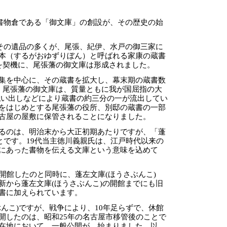
の書物倉である「御文庫」の創設が、その歴史の始
、その遺品の多くが、尾張、紀伊、水戸の御三家に
本（するがおゆずりぼん）と呼ばれる家康の蔵書
を契機に、尾張藩の御文庫は形成されました。
集を中心に、その蔵書を拡大し、幕末期の蔵書数
、尾張藩の御文庫は、質量ともに我が国屈指の大
払い出しなどにより蔵書の約三分の一が流出してい
をはじめとする尾張藩の役所、別邸の蔵書の一部
古屋の屋敷に保管されることになりました。
るのは、明治末から大正初期あたりですが、「蓬
とです。19代当主徳川義親氏は、江戸時代以来の
にあった書物を伝える文庫という意味を込めて
。
開館したのと同時に、蓬左文庫(ほうさぶんこ)
新から蓬左文庫(ほうさぶんこ)の開館までにも旧
書に加えられています。
んこ)ですが、戦争により、10年足らずで、休館
開したのは、昭和25年の名古屋市移管後のことで
在地において、一般公開が、始まりました。以