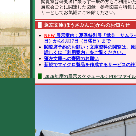
閲覧室は研究者に限らず一般の方もご利用い
展覧会ごとに関連した図録・参考図書を特集
リーとしてお気軽にご来館ください。
蓬左文庫(ほうさぶんこ)からのお知らせ
NEW
展示案内：夏季特別展「武芸 サムライ
日）から9月27日（日曜日）まで
閲覧席予約のお願い：文庫資料の閲覧は、原
詳しくは「利用案内」をご覧ください。
蓬左文庫への寄附のお願い
新規でマイクロ製品を作成するサービスの終了
2026年度の展示スケジュール：PDFファイル（