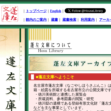
ペ
ー
｜
トップページ
｜
English
｜
ジ
先
｜
館内のご案内
｜
蔵書
｜
蔵書検索
｜
利用案内
｜
アーカ
頭
本
文
開
始
■蓬左文庫へようこそ
名古屋市蓬左文庫（なごやしほうさぶんこ）
籍・絵図を所蔵する名古屋市立の公開文庫で
・徳川美術館と連携した展覧会
・所蔵資料、参考図書の閲覧・研究
・徳川邸の遺構である登録有形文化財「蓬左
などを主な事業としています。