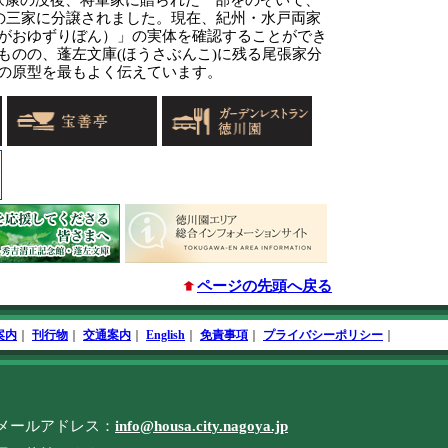
戸の三家に分譲されました。現在、紀州・水戸両家
がおゆずりぼん）」の実体を確認することができ
ものの、蓬左文庫(ほうさぶんこ)に残る尾張家分
の原型を最もよく伝えています。
ページの先頭へ戻る
案内
｜
刊行物
｜
交通案内
｜
English
｜
免責事項
｜
プライバシーポリシー
｜
／電子メールアドレス：
info@housa.city.nagoya.jp