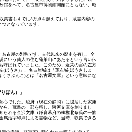
分館をへて、名古屋市博物館開館にともない、昭
の収集書もすでに8万点を超えており、蔵書内容の
とつとなっています。
れた名古屋の別称です。古代以来の歴史を有し、全
説にいう仙人の住む蓬莱山にあたるという言い伝
も呼ばれていました。このため、蓬莱の宮の左方
(ほうさ)」、名古屋城は「蓬左城(ほうさじょ
ほうさぶんこ)とは「名古屋文庫」という意味にな
ずりぼん）」
熱心でした。駿府（現在の静岡）に隠居した家康
から、蔵書の一部を移し、駿河文庫を創りまし
知られる金沢文庫（鎌倉幕府の執権北条氏の一族
金属活字印刷による書物など、当時、収集できる
家康の没後、将軍家に贈られた一部をのぞいて、