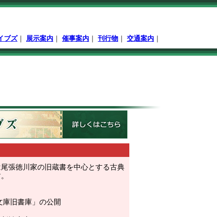
イブズ
｜
展示案内
｜
催事案内
｜
刊行物
｜
交通案内
｜
は尾張徳川家の旧蔵書を中心とする古典
す。
文庫旧書庫」の公開